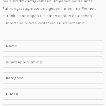
neue Kreditwürdigkeit auf, umgehen polizeiliche
Führungszeugnisse und geben Ihnen Ihre Freiheit
zurück. Beantragen Sie einen echten deutschen
Führerschein. Was kostet ein Führerschein?
N
a
m
W
e
h
*
a
K
t
a
s
t
E
A
e
-
p
g
K