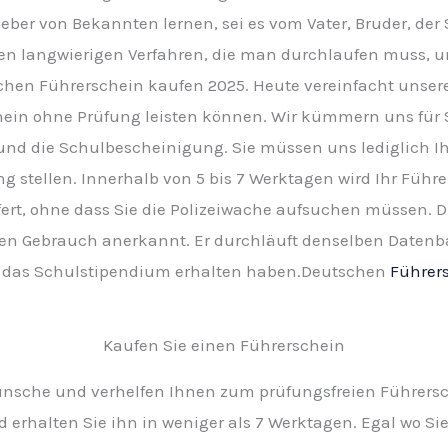
lieber von Bekannten lernen, sei es vom Vater, Bruder, de
en langwierigen Verfahren, die man durchlaufen muss, um
chen Führerschein kaufen 2025. Heute vereinfacht unser
rschein ohne Prüfung leisten können. Wir kümmern uns fü
und die Schulbescheinigung. Sie müssen uns lediglich I
stellen. Innerhalb von 5 bis 7 Werktagen wird Ihr Führe
rt, ohne dass Sie die Polizeiwache aufsuchen müssen. Di
hen Gebrauch anerkannt. Er durchläuft denselben Datenb
ch das Schulstipendium erhalten haben.Deutschen
Führer
Kaufen Sie einen Führerschein
ünsche und verhelfen Ihnen zum prüfungsfreien Führersch
erhalten Sie ihn in weniger als 7 Werktagen. Egal wo Sie