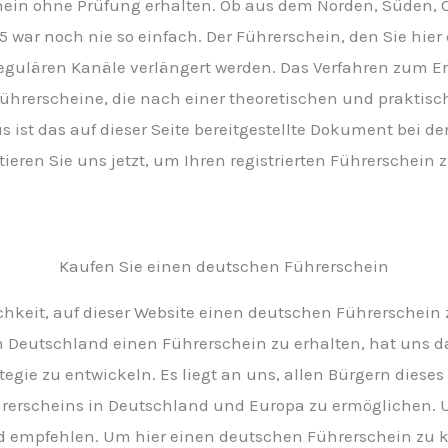
hein ohne Prüfung erhalten. Ob aus dem Norden, Süden, O
 war noch nie so einfach. Der Führerschein, den Sie hier 
regulären Kanäle verlängert werden. Das Verfahren zum E
Führerscheine, die nach einer theoretischen und praktis
 ist das auf dieser Seite bereitgestellte Dokument bei d
tieren Sie uns jetzt, um Ihren registrierten Führerschein
Kaufen Sie einen deutschen Führerschein
chkeit, auf dieser Website einen deutschen Führerschein z
 in Deutschland einen Führerschein zu erhalten, hat uns d
egie zu entwickeln. Es liegt an uns, allen Bürgern dies
hrerscheins in Deutschland und Europa zu ermöglichen. 
nd empfehlen. Um hier einen deutschen Führerschein zu k