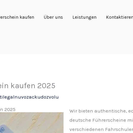
erschein kaufen
Über uns
Leistungen
Kontaktiere
ein kaufen 2025
tilegalnuvozackudozvolu
en 2025
Wir bieten authentische, ec
deutsche Führerscheine m
verschiedenen Fahrschulen