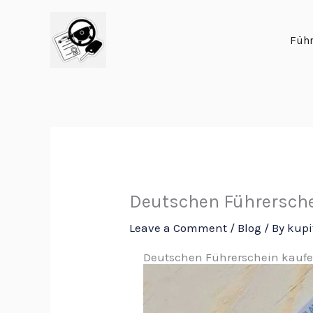
Skip
to
Führ
content
Deutschen Führersch
Leave a Comment
/
Blog
/ By
kupi
Deutschen Führerschein kauf